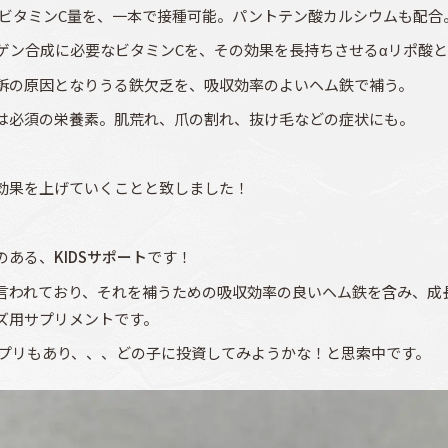
ビタミンC量を、一本で接種可能。パントテン酸カルシウムも配合
ン合成に必要なビタミンCを、その効果を長持ちさせるαリポ酸と
の原因となりうる鉄欠乏を、吸収効率のよいヘム鉄で補う。
必須の栄養素。肌荒れ、爪の割れ、抜け毛などの症状にも。
効果を上げていくことと致しました！
のある、
KIDSサポート
です！
言われており、それを補うための吸収効率の良いヘム鉄を含み、成
ズ用サプリメントです。
サプリもあり、、、どの子に投資してみようかな！と思索中です。