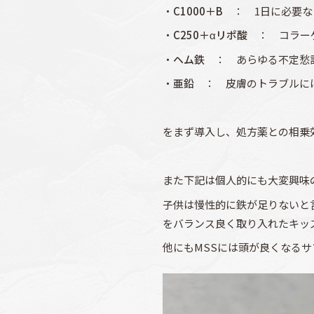
・
C1000＋B
： 1日に必要な
・
C250＋αリポ酸
： コラーゲ
・
ヘム鉄
： あらゆる不定愁訴
・
亜鉛
： 皮膚のトラブルには
をまず導入し、処方薬との相乗
また下記は個人的にも大変興味
子供は慢性的に鉄が足りないと
をバランス良く取り入れたキッ
他にもMSSには頭が良くなる