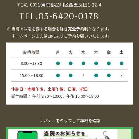
〒141-0031 東京都品川区西五反田1-22-4
TEL.
03-6420-0178
当院では急を要する場合を除き
完全予約制
となります。
ホームページまたはLINEよりご予約お願いいたします。
診療時間
月
火
水
木
金
土
9:30〜13:30
●
●
●
●
●
●
15:00〜18:30
●
●
/
●
●
/
休診日：水曜午後、土曜午後、日曜、祝日
受付時間：
午前 9:30～13:00、
午後 15:00～18:00
↓ バナーをタップして詳細を確認