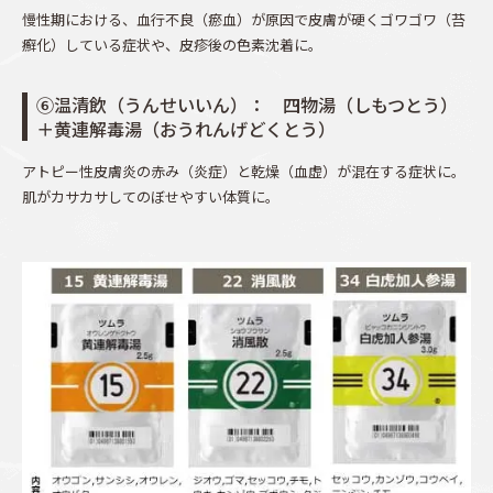
慢性期における、血行不良（瘀血）が原因で皮膚が硬くゴワゴワ（苔
癬化）している症状や、皮疹後の色素沈着に。
⑥温清飲（うんせいいん）： 四物湯（しもつとう）
＋黄連解毒湯（おうれんげどくとう）
アトピー性皮膚炎の赤み（炎症）と乾燥（血虚）が混在する症状に。
肌がカサカサしてのぼせやすい体質に。