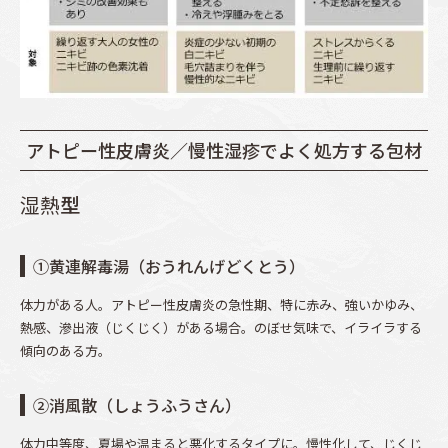
アトピー性皮膚炎／慢性湿疹でよく処方する包材
湿熱
型
①黄連解毒湯（おうれんげどくとう）
体力がある人。アトピー性皮膚炎の急性期、特に赤み、強いかゆみ、
熱感、滲出液（じくじく）がある場合。のぼせ気味で、イライラする
傾向のある方。
②消風散（しょうふうさん）
体力中等度、夏場や温まると悪化するタイプに。慢性化して、じくじ