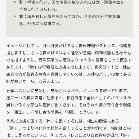
肺
：呼吸を行い、天の陽気を取り入れるほか、津液や血を
全身に行き渡らせる。
腎
：精を蔵し元気をもたらすほか、全身の水分代謝を調
節。呼吸にも関与する。
イメージとしては、肝は肝臓だけでなく自律神経やストレス、情緒を
指しますし、心は心臓だけではなく睡眠や意識、精神状態も含めたも
のを指すように、西洋医学的な意味より+αの広い要素をもった概念で
あります。「肺」は呼吸器と皮膚を指しますが、例えばアトピー性皮
膚炎の方が気管支喘息を合併しやすいのは、人体のバリアの要である
肺が弱いか ら、と言えます。
五臓はお互いに支配し、支配されながら、バランスを取っています。
逆に一つの臓に異常が起きると、相互作用で全体としてのバランスが
崩れいろんな部位に症状が出てきます。それぞれの臓が守り合う関係
を「相生」、抑制し合う関係を「相剋」と言います。
例えば皮膚が属する「肺」を良くするには、相生の関係にある
「脾」、つまり消化器の状態を良くすることが大切です。相剋はどの
ように見るかというと、例えばストレスにより自律神経が乱れ「肝」