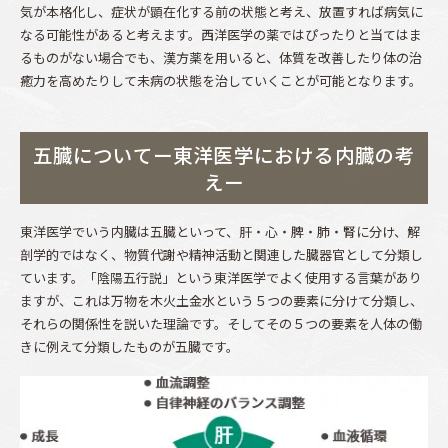
気が本格化し、症状が顕在化する前の状態と考え、放置すれば病気に
なる可能性があると考えます。西洋医学の薬ではぴったりと当てはま
るものがない場合でも、漢方薬を用いると、体質を改善したり体の治
癒力を高めたりして未病の状態を治していくことが可能となります。
五臓についてー東洋医学における内臓の考
えー
東洋医学でいう内臓は五臓といって、肝・心・脾・肺・腎に分け、解
剖学的ではなく、物質代謝や精神活動と関連した臓器官として分類し
ています。「陰陽五行説」という東洋医学でよく使用する言葉があり
ますが、これは万物を木火土金水という５つの要素に分けて分類し、
それらの関係性を説いた理論です。そしてその５つの要素を人体の働
きに例えて分類したものが五臓です。