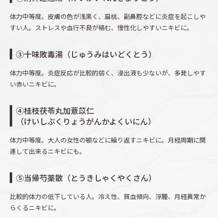
体力中等度。皮膚の色が浅黒く、扁桃、副鼻腔などに炎症を起こしや
すい人。ストレスや血行不良が絡む、慢性化しやすいニキビに。
③十味敗毒湯（じゅうみはいどくとう）
体力中等度。炎症反応が比較的弱く、浸出液も少ないが、多発しやす
い赤いニキビに。
④桂枝茯苓丸加薏苡仁
（けいしぶくりょうがんかよくいにん）
体力中等度。大人の女性の顎などに繰り返すニキビに。月経周期に関
連して出来るニキビにも。
⑤当帰芍薬散（とうきしゃくやくさん）
比較的体力の低下している人。冷え性、貧血傾向、浮腫、月経異常か
らくるニキビに。