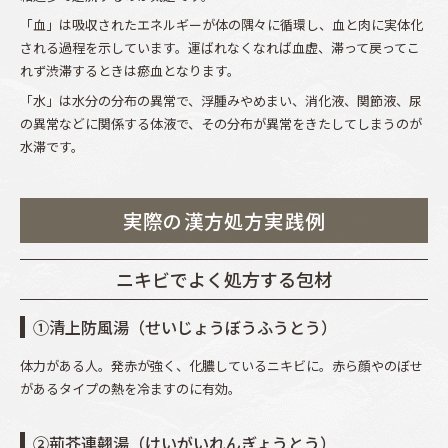
「血」は吸収されたエネルギーが体の隅々に循環し、血と肉に実体化
される過程を示しています。運ばれなくなれば血虚、滞って戻ってこ
れず渋滞するときは瘀血となります。
「水」は水分の分布の異常で、浮腫みやめまい、消化液、関節液、尿
の異常などに関係する体液で、その分布が異常をきたしてしまうのが
水滞です。
実際の漢方処方実践例
ニキビでよく処方する包材
①清上防風湯（せいじょうぼうふうとう）
体力がある人。発赤が強く、化膿しているニキビに。赤ら顔やのぼせ
があるタイプの熱を冷ますのに有効。
②荊芥連翹湯（けいがいれんぎょうとう）