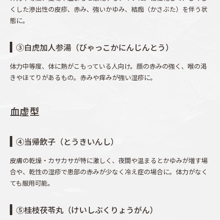
くした滲出性の皮疹、赤み、強いかゆみ、結痂（かさぶた）を伴う状
態に。
③白虎加人参湯（びゃっこかにんじんとう）
体力中等度、体に熱がこもっている人向け。顔の赤みの強く、喉の渇
きやほてりがあるもの。赤みや痒みが強い湿疹に。
血虚型
④当帰飲子（とうきいんし）
皮膚の乾燥・カサカサが特に激しく、夜間や温まるとかゆみが増す場
合や、乾性の湿疹で患部の赤みが少なく冷え症の場合に。体力がなく
ても服用可能。
⑤桂枝茯苓丸（けいしぶくりょうがん）