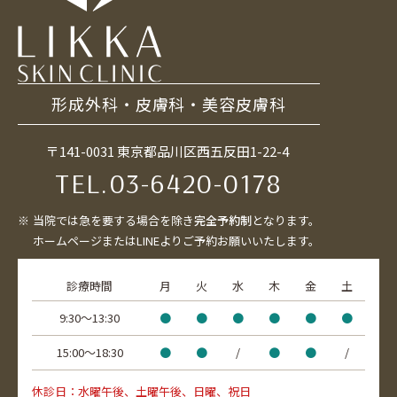
形成外科・皮膚科・美容皮膚科
〒141-0031 東京都品川区西五反田1-22-4
TEL.
03-6420-0178
当院では急を要する場合を除き
完全予約制
となります。
ホームページまたはLINEよりご予約お願いいたします。
診療時間
月
火
水
木
金
土
9:30〜13:30
●
●
●
●
●
●
15:00〜18:30
●
●
/
●
●
/
休診日：水曜午後、土曜午後、日曜、祝日