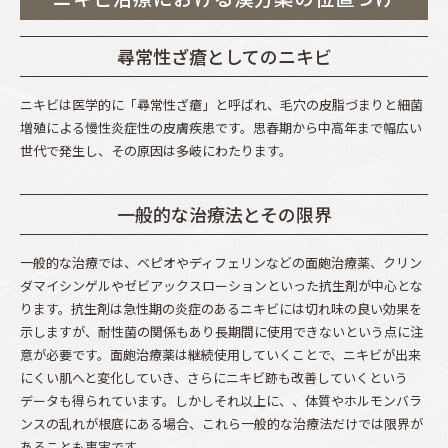
尋常性ざ瘡としてのニキビ
ニキビは医学的に「尋常性ざ瘡」と呼ばれ、毛穴の皮脂づまりと細菌
増殖による慢性炎症性の皮膚疾患です。思春期から中高年まで幅広い
世代で発生し、その原因は多岐にわたります。
一般的な治療法とその限界
一般的な治療では、ベピオやディフェリンなどの面皰治療薬、クリン
ダマイシンゲルやゼビアックスローションといった抗生剤が中心とな
ります。抗生剤は急性期の炎症のあるニキビには切れ味の良い効果を
示しますが、耐性菌の関係もあり長期間に使用できないという点に注
意が必要です。面皰治療薬は継続使用していくことで、ニキビが出来
にくい肌へと変化していき、さらにニキビ跡も改善していくという
データも得られています。しかしそれ以上に、、体質やホルモンバラ
ンスの乱れが根底にある場合、これら一般的な治療法だけでは限界が
あることも事実です。