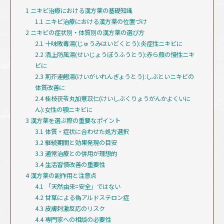
1
ニキビ治療における漢方薬の基礎知識
1.1
ニキビ治療における漢方薬の位置づけ
2
ニキビの症状別・体質別の漢方薬の選び方
2.1
十味敗毒湯(じゅうみはいどくとう):炎症性ニキビに
2.2
清上防風湯(せいじょうぼうふうとう):赤ら顔の慢性ニキ
ビに
2.3
荊芥連翹湯(けいがいれんぎょうとう):しぶといニキビの
体質改善に
2.4
桂枝茯苓丸加薏苡仁(けいしぶくりょうがんかよくいに
ん):女性の顎ニキビに
3
漢方薬を選ぶ際の重要なポイント
3.1
体質・症状に合わせた処方選択
3.2
継続期間と効果発現の目安
3.3
通常治療との併用が理想的
3.4
生活習慣改善の重要性
4
漢方薬の副作用と注意点
4.1
「天然由来=安全」ではない
4.2
甘草による偽アルドステロン症
4.3
皮膚刺激反応のリスク
4.4
専門家への相談の必要性