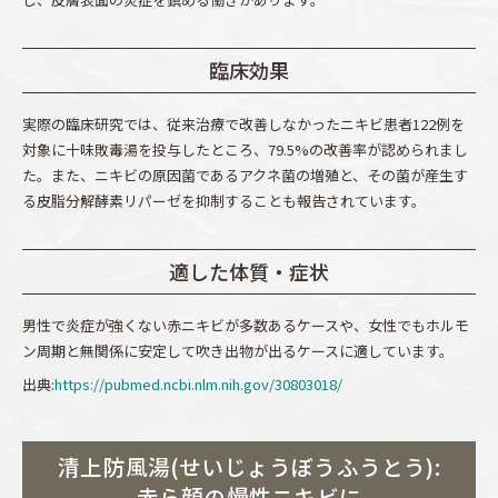
臨床効果
実際の臨床研究では、従来治療で改善しなかったニキビ患者122例を
対象に十味敗毒湯を投与したところ、79.5%の改善率が認められまし
た。また、ニキビの原因菌であるアクネ菌の増殖と、その菌が産生す
る皮脂分解酵素リパーゼを抑制することも報告されています。
適した体質・症状
男性で炎症が強くない赤ニキビが多数あるケースや、女性でもホルモ
ン周期と無関係に安定して吹き出物が出るケースに適しています。
出典:
https://pubmed.ncbi.nlm.nih.gov/30803018/
清上防風湯(せいじょうぼうふうとう):
赤ら顔の慢性ニキビに