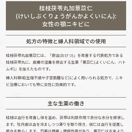
桂枝茯苓丸加薏苡仁
(けいしぶくりょうがんかよくいにん):
女性の顎ニキビに
処方の特徴と婦人科領域での使用
桂枝茯苓丸加薏苡仁は、「瘀血(おけつ)」を改善する代表処方である
桂枝茯苓丸に、皮膚の湿毒を排出する生薬「薏苡仁(よくいにん、ハト
ムギ)」を加えたものです。
婦人科領域(生理不順や子宮筋腫など)によく用いられる処方で、ニキ
ビ治療においても特に女性に効果的です。
主な生薬の働き
桂枝は血行を改善し体を温め、茯苓は利尿作用で余分な水分を排泄し
ます。牡丹皮は血を冷ましつつ滞りを取り除き、桃仁は血行を促進し
瘀血を散らします。芍薬は鎮痛・鎮痙作用があり、薏苡仁は古来より