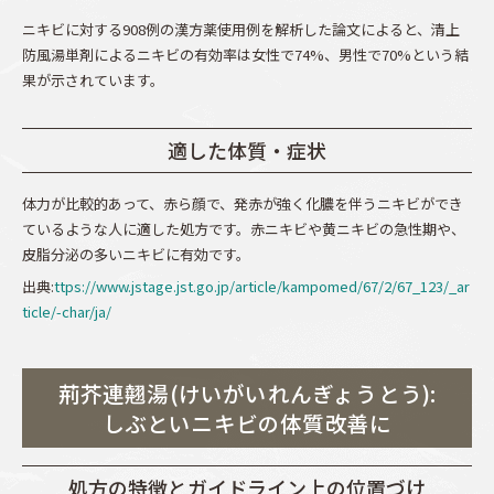
ニキビに対する908例の漢方薬使用例を解析した論文によると、清上
防風湯単剤によるニキビの有効率は女性で74%、男性で70%という結
果が示されています。
適した体質・症状
体力が比較的あって、赤ら顔で、発赤が強く化膿を伴うニキビができ
ているような人に適した処方です。赤ニキビや黄ニキビの急性期や、
皮脂分泌の多いニキビに有効です。
出典:
ttps://www.jstage.jst.go.jp/article/kampomed/67/2/67_123/_ar
ticle/-char/ja/
荊芥連翹湯(けいがいれんぎょうとう):
しぶといニキビの体質改善に
処方の特徴とガイドライン上の位置づけ