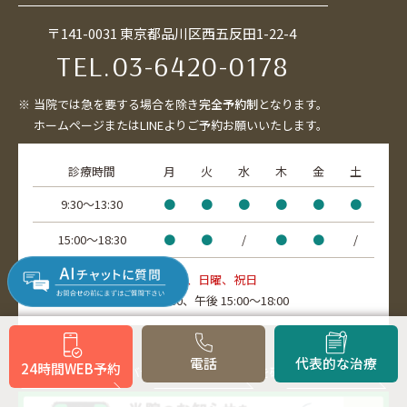
〒141-0031 東京都品川区西五反田1-22-4
TEL.
03-6420-0178
当院では急を要する場合を除き
完全予約制
となります。
ホームページまたはLINEよりご予約お願いいたします。
診療時間
月
火
水
木
金
土
9:30〜13:30
●
●
●
●
●
●
15:00〜18:30
●
●
/
●
●
/
休診日：水曜午後、土曜午後、日曜、祝日
受付時間：
午前 9:30～13:00、
午後 15:00～18:00
電話
代表的な治療
24時間
WEB予約
↓ バナーをタップして詳細を確認