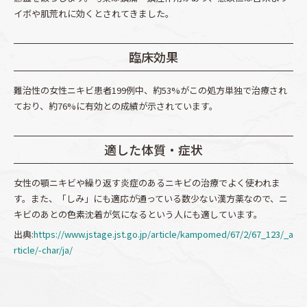
イボや肌荒れに効くとされてきました。
臨床効果
難治性の女性ニキビ患者199例中、約53%がこの処方単独で治療され
ており、約76%に有効との成績が示されています。
適した体質・症状
女性の顎ニキビや繰り返す炎症のあるニキビの治療でよく使われま
す。また、「しみ」にも適応が通っている数少ない漢方薬なので、ニ
キビのあとの色素沈着が気になるという人にも適しています。
出典:
https://www.jstage.jst.go.jp/article/kampomed/67/2/67_123/_a
rticle/-char/ja/