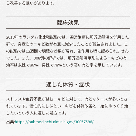
ら改善する狙いがあります。
臨床効果
2018年のランダム化比較試験では、通常治療に荊芥連翹湯を併用した
群で、炎症性のニキビ数が有意に減少したことが報告されました。こ
の試験では12週間で明確な効果が現れ、副作用も特に認められません
でした。また、908例の解析では、荊芥連翹湯単剤によるニキビの有
効率は女性で86%、男性で78%という高い有効率を示しています。
適した体質・症状
ストレスや血行不良が絡むニキビに対して、有効なケースが多いとさ
れています。慢性的にしぶといニキビを体質改善と一緒にゆっくり治
したいという人に適した処方です。
出典:
https://pubmed.ncbi.nlm.nih.gov/30057596/