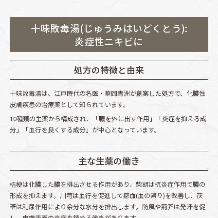
十味敗毒湯(じゅうみはいどくとう):
炎症性ニキビに
処方の特徴と由来
十味敗毒湯は、江戸時代の名医・華岡青洲が創案した処方で、化膿性
皮膚疾患の治療薬として知られています。
10種類の生薬から構成され、「膿を外に出す作用」「炎症を抑える成
分」「血行を良くする成分」が中心となっています。
主な生薬の働き
桔梗は化膿した膿を排出させる作用があり、柴胡は抗炎症作用で膿の
形成を抑えます。川芎は血行を促進して瘀血(血の滞り)を改善し、茯
苓は利尿作用により余分な水分を排出します。防風や荊芥は発汗を促
し、皮膚表面の炎症を鎮める働きがあります。