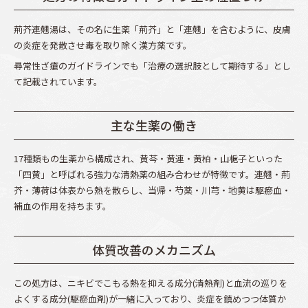
荊芥連翹湯は、その名に生薬「荊芥」と「連翹」を含むように、皮膚
の炎症を発散させ毒を取り除く漢方薬です。
尋常性ざ瘡のガイドラインでも「治療の選択肢として期待する」とし
て記載されています。
主な生薬の働き
17種類もの生薬から構成され、黄芩・黄連・黄柏・山梔子といった
「四黄」と呼ばれる強力な清熱薬の組み合わせが特徴です。連翹・荊
芥・薄荷は体表から熱を散らし、当帰・芍薬・川芎・地黄は駆瘀血・
補血の作用を持ちます。
体質改善のメカニズム
この処方は、ニキビでこもる熱を抑える成分(清熱剤)と血流の巡りを
よくする成分(駆瘀血剤)が一緒に入っており、炎症を鎮めつつ体質か