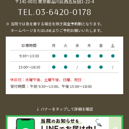
〒141-0031 東京都品川区西五反田1-22-4
TEL.
03-6420-0178
当院では急を要する場合を除き
完全予約制
となります。
ホームページまたはLINEよりご予約お願いいたします。
診療時間
月
火
水
木
金
土
9:30〜13:30
●
●
●
●
●
●
15:00〜18:30
●
●
/
●
●
/
休診日：水曜午後、土曜午後、日曜、祝日
受付時間：
午前 9:30～13:00、
午後 15:00～18:00
↓ バナーをタップして詳細を確認