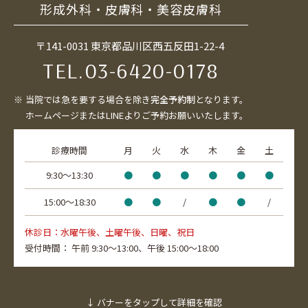
形成外科・皮膚科・美容皮膚科
〒141-0031 東京都品川区西五反田1-22-4
TEL.
03-6420-0178
当院では急を要する場合を除き
完全予約制
となります。
ホームページまたはLINEよりご予約お願いいたします。
診療時間
月
火
水
木
金
土
9:30〜13:30
●
●
●
●
●
●
15:00〜18:30
●
●
/
●
●
/
休診日：水曜午後、土曜午後、日曜、祝日
受付時間：
午前 9:30～13:00、
午後 15:00～18:00
↓ バナーをタップして詳細を確認