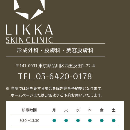
形成外科・皮膚科・美容皮膚科
〒141-0031 東京都品川区西五反田1-22-4
TEL.
03-6420-0178
当院では急を要する場合を除き
完全予約制
となります。
ホームページまたはLINEよりご予約お願いいたします。
診療時間
月
火
水
木
金
土
9:30〜13:30
●
●
●
●
●
●