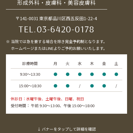
形成外科・皮膚科・美容皮膚科
〒141-0031 東京都品川区西五反田1-22-4
TEL.
03-6420-0178
当院では急を要する場合を除き
完全予約制
となります。
ホームページまたはLINEよりご予約お願いいたします。
診療時間
月
火
水
木
金
土
9:30〜13:30
●
●
●
●
●
●
15:00〜18:30
●
●
/
●
●
/
休診日：水曜午後、土曜午後、日曜、祝日
受付時間：
午前 9:30～13:00、
午後 15:00～18:00
↓ バナーをタップして詳細を確認